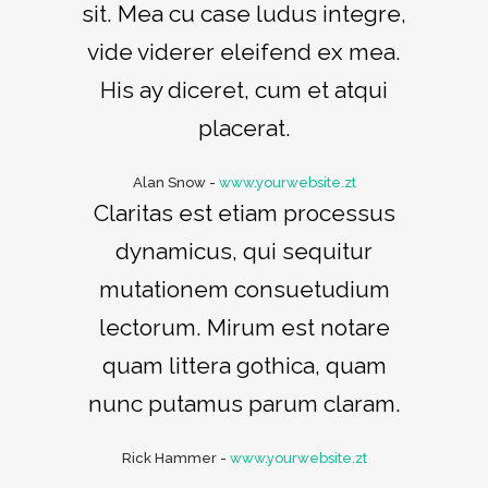
sit. Mea cu case ludus integre,
vide viderer eleifend ex mea.
His ay diceret, cum et atqui
placerat.
Alan Snow
-
www.yourwebsite.zt
Claritas est etiam processus
dynamicus, qui sequitur
mutationem consuetudium
lectorum. Mirum est notare
quam littera gothica, quam
nunc putamus parum claram.
Rick Hammer
-
www.yourwebsite.zt