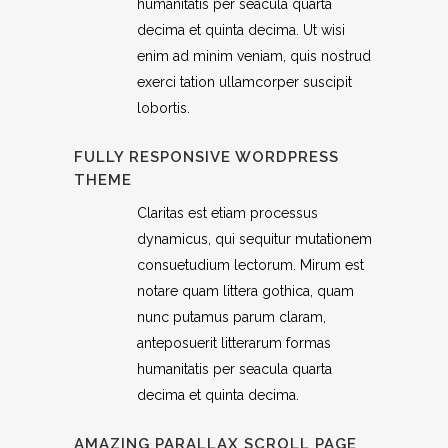
humanitatis per seacula quarta
decima et quinta decima. Ut wisi
enim ad minim veniam, quis nostrud
exerci tation ullamcorper suscipit
lobortis.
FULLY RESPONSIVE WORDPRESS
THEME
Claritas est etiam processus
dynamicus, qui sequitur mutationem
consuetudium lectorum. Mirum est
notare quam littera gothica, quam
nunc putamus parum claram,
anteposuerit litterarum formas
humanitatis per seacula quarta
decima et quinta decima.
AMAZING PARALLAX SCROLL PAGE