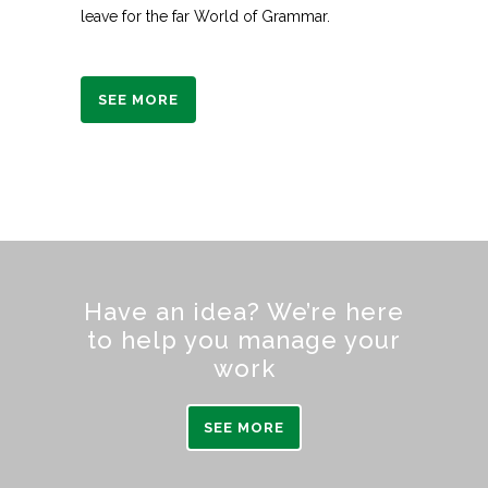
leave for the far World of Grammar.
SEE MORE
Have an idea? We’re here
to help you manage your
work
SEE MORE