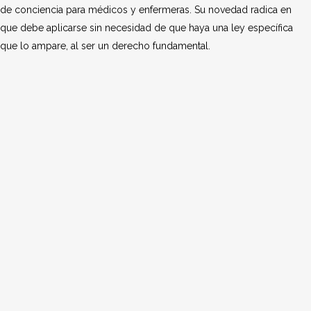
de conciencia para médicos y enfermeras. Su novedad radica en
que debe aplicarse sin necesidad de que haya una ley específica
que lo ampare, al ser un derecho fundamental.
CONSULTAS A AEFC
¿TIENES ALGUNA
DUDA O QUIERES
HACERNOS UNA
CONSULTA?