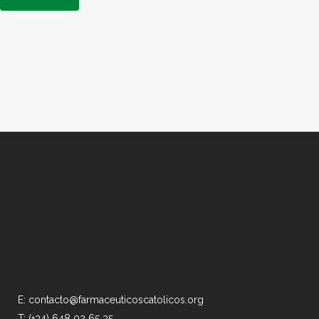
E: contacto@farmaceuticoscatolicos.org
T: (+34) 648 02 65 35