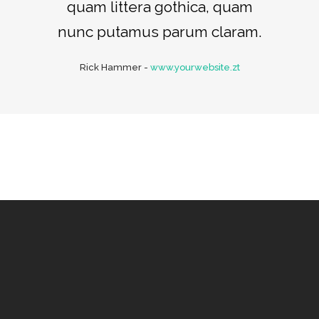
quam littera gothica, quam
nunc putamus parum claram.
Rick Hammer
-
www.yourwebsite.zt