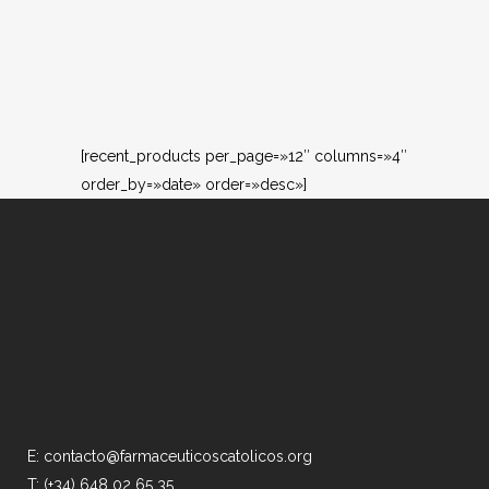
[recent_products per_page=»12″ columns=»4″
order_by=»date» order=»desc»]
E: contacto@farmaceuticoscatolicos.org
T: (+34) 648 02 65 35