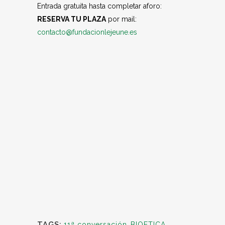
Entrada gratuita hasta completar aforo:
RESERVA TU PLAZA
por mail:
contacto@fundacionlejeune.es
TAGS:
11ª conversación
,
BIOETICA
,