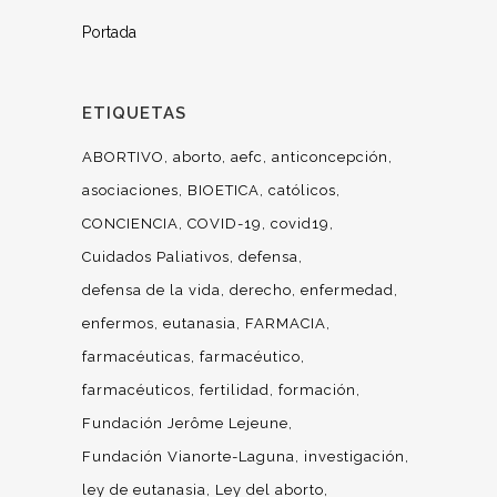
Portada
ETIQUETAS
ABORTIVO
aborto
aefc
anticoncepción
asociaciones
BIOETICA
católicos
CONCIENCIA
COVID-19
covid19
Cuidados Paliativos
defensa
defensa de la vida
derecho
enfermedad
enfermos
eutanasia
FARMACIA
farmacéuticas
farmacéutico
farmacéuticos
fertilidad
formación
Fundación Jerôme Lejeune
Fundación Vianorte-Laguna
investigación
ley de eutanasia
Ley del aborto