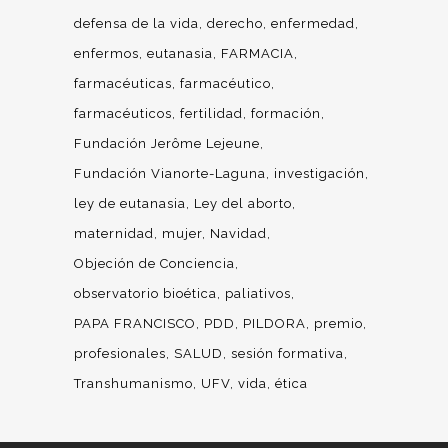
defensa de la vida
derecho
enfermedad
enfermos
eutanasia
FARMACIA
farmacéuticas
farmacéutico
farmacéuticos
fertilidad
formación
Fundación Jerôme Lejeune
Fundación Vianorte-Laguna
investigación
ley de eutanasia
Ley del aborto
maternidad
mujer
Navidad
Objeción de Conciencia
observatorio bioética
paliativos
PAPA FRANCISCO
PDD
PILDORA
premio
profesionales
SALUD
sesión formativa
Transhumanismo
UFV
vida
ética