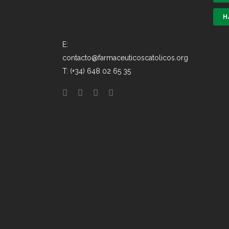
H
E:
contacto@farmaceuticoscatolicos.org
T: (+34) 648 02 65 35