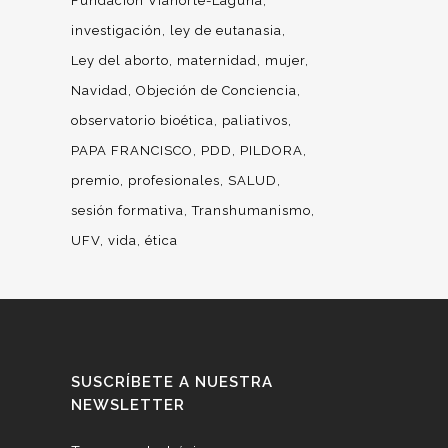
Fundación Vianorte-Laguna
investigación
ley de eutanasia
Ley del aborto
maternidad
mujer
Navidad
Objeción de Conciencia
observatorio bioética
paliativos
PAPA FRANCISCO
PDD
PILDORA
premio
profesionales
SALUD
sesión formativa
Transhumanismo
UFV
vida
ética
SUSCRÍBETE A NUESTRA
NEWSLETTER