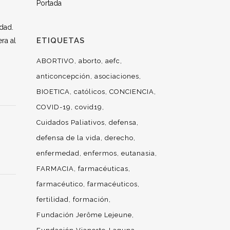
Portada
edad.
ETIQUETAS
ra al
ABORTIVO
aborto
aefc
anticoncepción
asociaciones
BIOETICA
católicos
CONCIENCIA
COVID-19
covid19
Cuidados Paliativos
defensa
defensa de la vida
derecho
enfermedad
enfermos
eutanasia
FARMACIA
farmacéuticas
farmacéutico
farmacéuticos
fertilidad
formación
Fundación Jerôme Lejeune