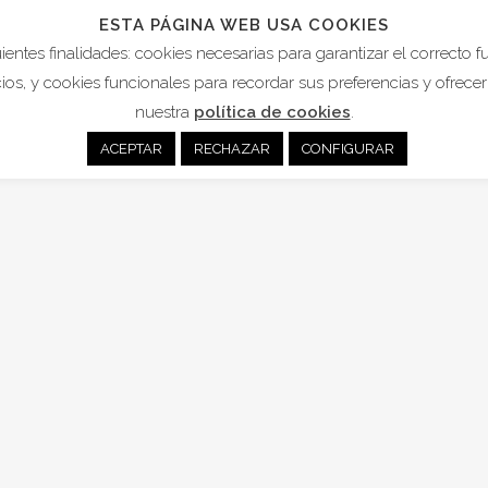
ESTA PÁGINA WEB USA COOKIES
uientes finalidades: cookies necesarias para garantizar el correcto 
ACTIVIDADES
NOTICIAS
ÉTICA Y PRÁCTICA
HA
cios, y cookies funcionales para recordar sus preferencias y ofrec
nuestra
política de cookies
.
ACEPTAR
RECHAZAR
CONFIGURAR