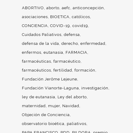
ABORTIVO
aborto
aefc
anticoncepción
asociaciones
BIOETICA
católicos
CONCIENCIA
COVID-19
covid19
Cuidados Paliativos
defensa
defensa de la vida
derecho
enfermedad
enfermos
eutanasia
FARMACIA
farmacéuticas
farmacéutico
farmacéuticos
fertilidad
formación
Fundación Jerôme Lejeune
Fundación Vianorte-Laguna
investigación
ley de eutanasia
Ley del aborto
maternidad
mujer
Navidad
Objeción de Conciencia
observatorio bioética
paliativos
PAPA FRANCISCO
PDD
PILDORA
premio