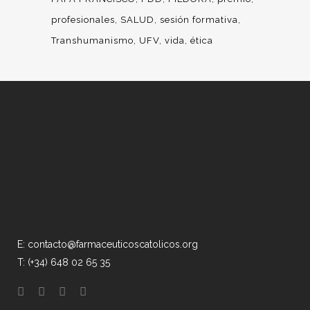
profesionales
SALUD
sesión formativa
Transhumanismo
UFV
vida
ética
E: contacto@farmaceuticoscatolicos.org
T: (+34) 648 02 65 35