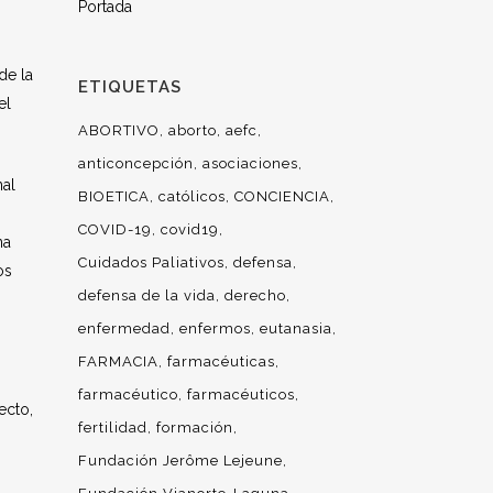
Portada
de la
ETIQUETAS
el
ABORTIVO
aborto
aefc
anticoncepción
asociaciones
nal
BIOETICA
católicos
CONCIENCIA
COVID-19
covid19
na
Cuidados Paliativos
defensa
os
defensa de la vida
derecho
enfermedad
enfermos
eutanasia
FARMACIA
farmacéuticas
farmacéutico
farmacéuticos
ecto,
fertilidad
formación
Fundación Jerôme Lejeune