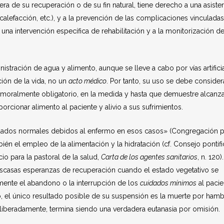
era de su recuperación o de su fin natural, tiene derecho a una asiste
, calefacción, etc.), y a la prevención de las complicaciones vinculadas
na intervención específica de rehabilitación y a la monitorización de
nistración de agua y alimento, aunque se lleve a cabo por vías artifici
ión de la vida, no un
acto médico
. Por tanto, su uso se debe considera
 moralmente obligatorio, en la medida y hasta que demuestre alcanza
orcionar alimento al paciente y alivio a sus sufrimientos.
uidados normales debidos al enfermo en esos casos» (Congregación p
mbién el empleo de la alimentación y la hidratación (cf. Consejo pontifi
icio para la pastoral de la salud,
Carta de los agentes sanitarios
, n. 120)
 escasas esperanzas de recuperación cuando el estado vegetativo se
amente el abandono o la interrupción de los
cuidados mínimos
al pacie
cto, el único resultado posible de su suspensión es la muerte por ham
deliberadamente, termina siendo una verdadera eutanasia por omisión.