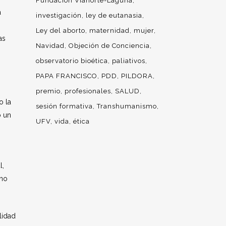
Fundación Vianorte-Laguna
a
investigación
ley de eutanasia
Ley del aborto
maternidad
mujer
as
Navidad
Objeción de Conciencia
observatorio bioética
paliativos
PAPA FRANCISCO
PDD
PILDORA
premio
profesionales
SALUD
o la
sesión formativa
Transhumanismo
o un
UFV
vida
ética
l,
 no
lidad