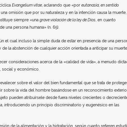
cíclica
Evangelium vitae
, aclarando que «por
eutanasia, en sentido
 una omisión que por su naturaleza y en la intención causa la muerte
onstituye siempre «una
grave violación de la ley de Dios
, en cuanto
de una persona humana» (n. 65).
gún el cual incluso la simple duda de estar en presencia de una perso
y de la abstención de cualquier acción orientada a anticipar su muerte
lecer consideraciones acerca de la «calidad de vida», a menudo dict
, social y económico.
valecer sobre el valor del bien fundamental que se trata de proteger
ir sobre la vida del hombre basándose en un reconocimiento exterio
ujeto pueden atribuírsele desde fuera niveles crecientes o decrecient
a, introduciendo un principio discriminatorio y eugenésico en las
sión de la alimentación y la hidratación, según cuanto refieren estud