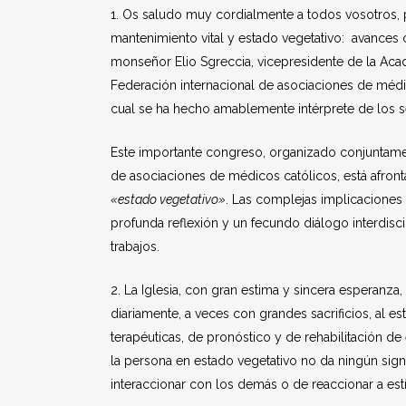
1. Os saludo muy cordialmente a todos vosotros, p
mantenimiento vital y estado vegetativo: avances ci
monseñor Elio Sgreccia, vicepresidente de la Academ
Federación internacional de asociaciones de médic
cual se ha hecho amablemente intérprete de los 
Este importante congreso, organizado conjuntament
de asociaciones de médicos católicos, está afro
«estado vegetativo»
. Las complejas implicaciones c
profunda reflexión y un fecundo diálogo interdisc
trabajos.
2. La Iglesia, con gran estima y sincera esperanz
diariamente, a veces con grandes sacrificios, al es
terapéuticas, de pronóstico y de rehabilitación de 
la persona en estado vegetativo no da ningún sign
interaccionar con los demás o de reaccionar a es