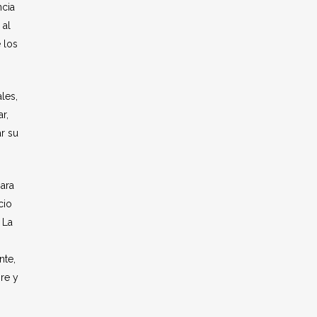
ncia
 al
 los
ales,
r,
r su
ara
cio
. La
nte,
bre y