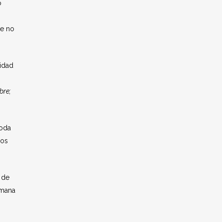
o
te no
nidad
bre;
toda
yos
 de
umana