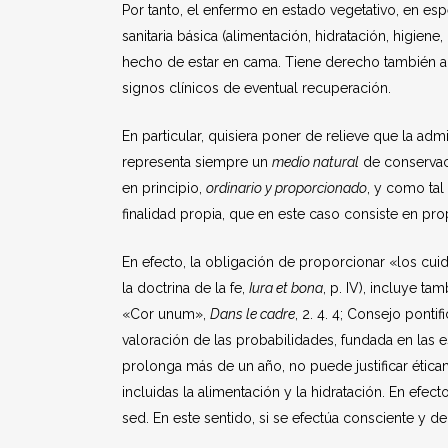
Por tanto, el enfermo en estado vegetativo, en esp
sanitaria básica (alimentación, hidratación, higiene
hecho de estar en cama. Tiene derecho también a u
signos clínicos de eventual recuperación.
En particular, quisiera poner de relieve que la admi
representa siempre un
medio natural
de conservac
en principio,
ordinario y proporcionado
, y como tal
finalidad propia, que en este caso consiste en prop
En efecto, la obligación de proporcionar «los c
la doctrina de la fe,
Iura et bona
, p. IV), incluye ta
«Cor unum»,
Dans le cadre
, 2. 4. 4; Consejo pontif
valoración de las probabilidades, fundada en las
prolonga más de un año, no puede justificar étic
incluidas la alimentación y la hidratación. En efe
sed. En este sentido, si se efectúa consciente y 