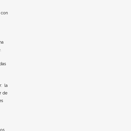
, con
na
.
adas
: la
r de
es
ios