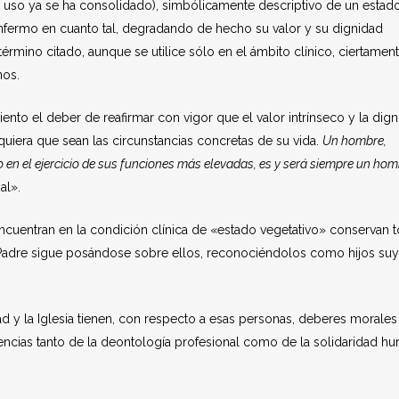
o uso ya se ha consolidado), simbólicamente descriptivo de un estad
 enfermo en cuanto tal, degradando de hecho su valor y su dignidad
término citado, aunque se utilice sólo en el ámbito clínico, ciertamen
nos.
nto el deber de reafirmar con vigor que el valor intrínseco y la dig
iera que sean las circunstancias concretas de su vida.
Un hombre,
en el ejercicio de sus funciones más elevadas, es y será siempre un hom
al».
uentran en la condición clínica de «estado vegetativo» conservan 
Padre sigue posándose sobre ellos, reconociéndolos como hijos su
ad y la Iglesia tienen, con respecto a esas personas, deberes morales
encias tanto de la deontología profesional como de la solidaridad h