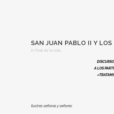
SAN JUAN PABLO II Y LOS
in
Final de la vida
DISCURSO
A LOS PART
«TRATAMI
Ilustres señoras y señores: