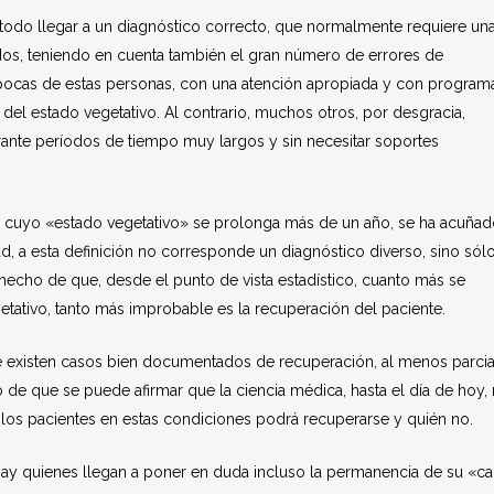
todo llegar a un diagnóstico correcto, que normalmente requiere un
ados, teniendo en cuenta también el gran número de errores de
o pocas de estas personas, con una atención apropiada y con program
r del estado vegetativo. Al contrario, muchos otros, por desgracia,
ante períodos de tiempo muy largos y sin necesitar soportes
los cuyo «estado vegetativo» se prolonga más de un año, se ha acuñad
dad, a esta definición no corresponde un diagnóstico diverso, sino sól
l hecho de que, desde el punto de vista estadístico, cuanto más se
tativo, tanto más improbable es la recuperación del paciente.
e existen casos bien documentados de recuperación, al menos parcia
o de que se puede afirmar que la ciencia médica, hasta el día de hoy,
 los pacientes en estas condiciones podrá recuperarse y quién no.
 hay quienes llegan a poner en duda incluso la permanencia de su «ca