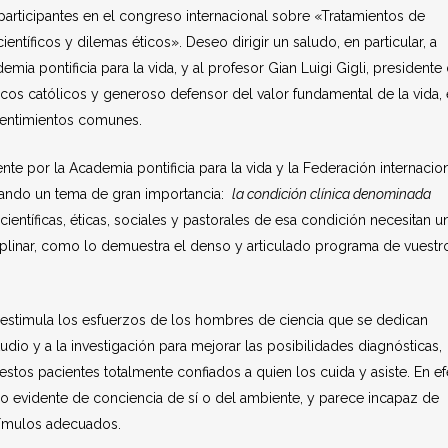
articipantes en el congreso internacional sobre «Tratamientos de
entíficos y dilemas éticos». Deseo dirigir un saludo, en particular, a
ia pontificia para la vida, y al profesor Gian Luigi Gigli, presidente 
os católicos y generoso defensor del valor fundamental de la vida, 
sentimientos comunes.
e por la Academia pontificia para la vida y la Federación internacio
ntando un tema de gran importancia:
la condición clínica denominada
ientíficas, éticas, sociales y pastorales de esa condición necesitan u
iplinar, como lo demuestra el denso y articulado programa de vuestr
a, estimula los esfuerzos de los hombres de ciencia que se dedican
tudio y a la investigación para mejorar las posibilidades diagnósticas,
estos pacientes totalmente confiados a quien los cuida y asiste. En ef
o evidente de conciencia de sí o del ambiente, y parece incapaz de
tímulos adecuados.