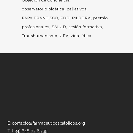
Objeción de Conciencia
observatorio bioética
paliativos
PAPA FRANCISCO
PDD
PILDORA
premio
profesionales
SALUD
sesión formativa
Transhumanismo
UFV
vida
ética
E: contacto@farmaceuticoscatolicos.org
T: (+34) 648 02 65 35