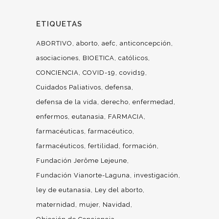
ETIQUETAS
ABORTIVO
aborto
aefc
anticoncepción
asociaciones
BIOETICA
católicos
CONCIENCIA
COVID-19
covid19
Cuidados Paliativos
defensa
defensa de la vida
derecho
enfermedad
enfermos
eutanasia
FARMACIA
farmacéuticas
farmacéutico
farmacéuticos
fertilidad
formación
Fundación Jerôme Lejeune
Fundación Vianorte-Laguna
investigación
ley de eutanasia
Ley del aborto
maternidad
mujer
Navidad