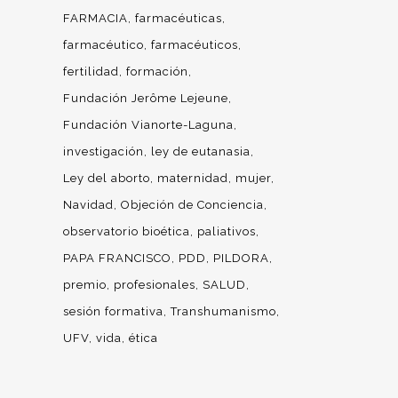
FARMACIA
farmacéuticas
farmacéutico
farmacéuticos
fertilidad
formación
Fundación Jerôme Lejeune
Fundación Vianorte-Laguna
investigación
ley de eutanasia
Ley del aborto
maternidad
mujer
Navidad
Objeción de Conciencia
observatorio bioética
paliativos
PAPA FRANCISCO
PDD
PILDORA
premio
profesionales
SALUD
sesión formativa
Transhumanismo
UFV
vida
ética