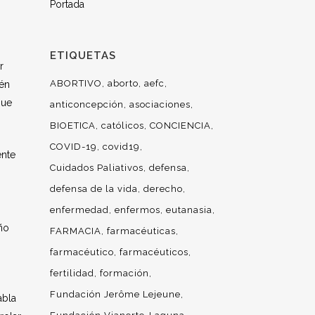
Portada
ETIQUETAS
r
ABORTIVO
aborto
aefc
ién
que
anticoncepción
asociaciones
BIOETICA
católicos
CONCIENCIA
COVID-19
covid19
ente
Cuidados Paliativos
defensa
defensa de la vida
derecho
enfermedad
enfermos
eutanasia
ño
FARMACIA
farmacéuticas
farmacéutico
farmacéuticos
fertilidad
formación
Fundación Jerôme Lejeune
abla