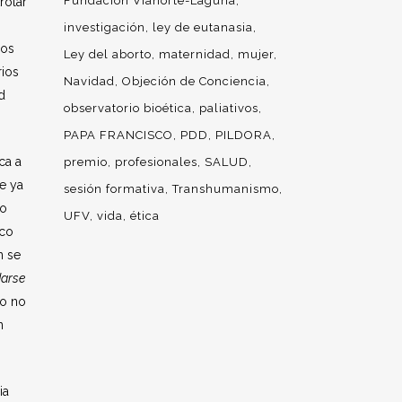
Fundación Vianorte-Laguna
rolar
investigación
ley de eutanasia
cos
Ley del aborto
maternidad
mujer
rios
Navidad
Objeción de Conciencia
d
observatorio bioética
paliativos
PAPA FRANCISCO
PDD
PILDORA
ca a
premio
profesionales
SALUD
e ya
sesión formativa
Transhumanismo
ro
UFV
vida
ética
aco
n se
darse
mo no
n
ia