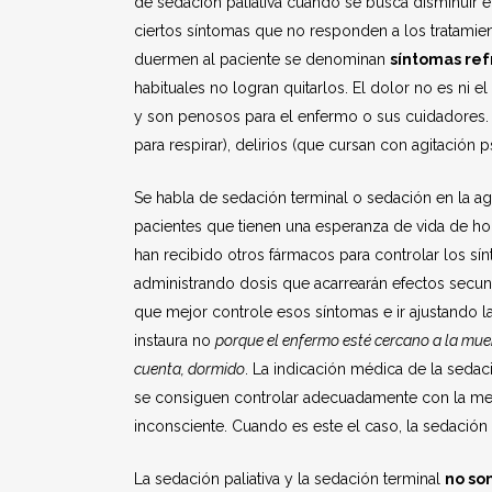
de sedación paliativa cuando se busca disminuir 
ciertos síntomas que no responden a los tratamie
duermen al paciente se denominan
síntomas ref
habituales no logran quitarlos. El dolor no es ni el
y son penosos para el enfermo o sus cuidadores. L
para respirar), delirios (que cursan con agitación
Se habla de sedación terminal o sedación en la ag
pacientes que tienen una esperanza de vida de ho
han recibido otros fármacos para controlar los sín
administrando dosis que acarrearán efectos secu
que mejor controle esos síntomas e ir ajustando l
instaura no
porque el enfermo esté cercano a la mue
cuenta, dormido
. La indicación médica de la seda
se consiguen controlar adecuadamente con la medi
inconsciente. Cuando es este el caso, la sedación e
La sedación paliativa y la sedación terminal
no so