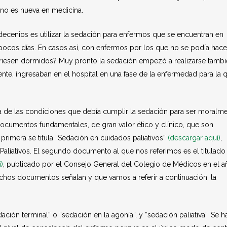
n no es nueva en medicina.
decenios es utilizar la sedación para enfermos que se encuentran en
e pocos días. En casos así, con enfermos por los que no se podía hace
uriesen dormidos? Muy pronto la sedación empezó a realizarse tamb
nte, ingresaban en el hospital en una fase de la enfermedad para la 
a de las condiciones que debía cumplir la sedación para ser moralm
ocumentos fundamentales, de gran valor ético y clínico, que son
primera se titula “Sedación en cuidados paliativos”
(descargar aquí)
,
aliativos. El segundo documento al que nos referimos es el titulado
)
, publicado por el Consejo General del Colegio de Médicos en el a
hos documentos señalan y que vamos a referir a continuación, la
dación terminal” o “sedación en la agonía”, y “sedación paliativa”. Se h