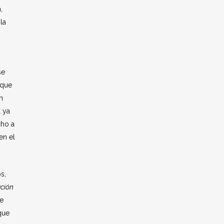
,
la
se
 que
n
l ya
cho a
en el
s,
ción
ue
que