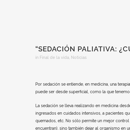
“SEDACIÓN PALIATIVA: 
in
Final de la vida
,
Noticias
Por sedación se entiende, en medicina, una terapi
puede ser desde superficial, como la que tenemos
La sedación se lleva realizando en medicina desde
ingresados en cuidados intensivos, a pacientes q
quemados, etc. No sólo permite un mejor control 
encuentran), sino también dejar al organismo en 