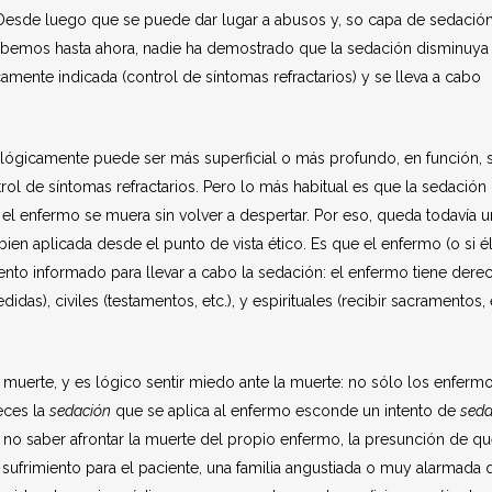
. Desde luego que se puede dar lugar a abusos y, so capa de sedación
abemos hasta ahora, nadie ha demostrado que la sedación disminuya 
mente indicada (control de síntomas refractarios) y se lleva a cabo
lógicamente puede ser más superficial o más profundo, en función, 
trol de síntomas refractarios. Pero lo más habitual es que la sedación
 el enfermo se muera sin volver a despertar. Por eso, queda todavía u
bien aplicada desde el punto de vista ético. Es que el enfermo (o si é
iento informado para llevar a cabo la sedación: el enfermo tiene dere
das), civiles (testamentos, etc.), y espirituales (recibir sacramentos, 
muerte, y es lógico sentir miedo ante la muerte: no sólo los enfermo
veces la
sedación
que se aplica al enfermo esconde un intento de
seda
 no saber afrontar la muerte del propio enfermo, la presunción de q
 sufrimiento para el paciente, una familia angustiada o muy alarmada 