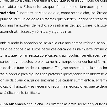
el nivel de consciencia del enfermo porque es el único modo de cont
ntos habituales. Estos síntomas que sólo ceden con fármacos que
ractarios
. El nombre les viene de que, como se ha dicho, los fárma
 principal ni el único de los síntomas que pueden llegar a ser refracta
os más habituales, de hecho, son síntomas del tipo disnea (dificulta
 psicomotriz), náuseas y vómitos, y algunos más.
onía cuando la sedación paliativa a la que nos hemos referido se apli
ras o de pocos días. Estos pacientes cercanos a una muerte inminent
tomas, que no han resultado eficaces; o aún podrían ser eficaces, pe
ndarios muy molestos; o bien ya no hay tiempo de encontrar el fárm
as dosis en función de la respuesta. Téngase presente que la sedació
rte
, o porque para algunos sea
preferible que el paciente se muera sin 
ción se da cuando algunos síntomas que causan sufrimiento al enfer
cación habitual, y es necesario recurrir a medicaciones que le deja
stá éticamente justificada.
n una eutanasia
encubierta. Las diferencias entre sedación y eutanas