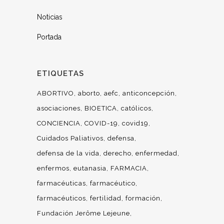
Noticias
Portada
ETIQUETAS
ABORTIVO
aborto
aefc
anticoncepción
asociaciones
BIOETICA
católicos
CONCIENCIA
COVID-19
covid19
Cuidados Paliativos
defensa
defensa de la vida
derecho
enfermedad
enfermos
eutanasia
FARMACIA
farmacéuticas
farmacéutico
farmacéuticos
fertilidad
formación
Fundación Jerôme Lejeune