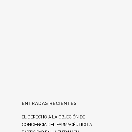
Como ya sabéis, el pasado 17 de Mayo, en
el Salón de Actos de Humanidades y CC. de
la Comunicación, de la Universidad San
Pablo CEU, tuvo lugar la entrega de los
premios del XVI Concurso Elvira Moragas,
"El farmacéutico en defensa de la vida",...
ENTRADAS RECIENTES
EL DERECHO A LA OBJECIÓN DE
CONCIENCIA DEL FARMACÉUTICO A