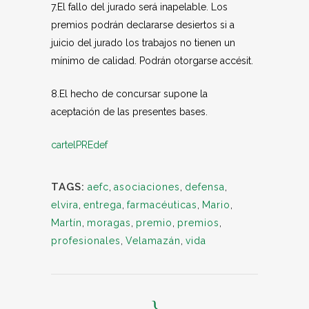
7.El fallo del jurado será inapelable. Los
premios podrán declararse desiertos si a
juicio del jurado los trabajos no tienen un
mínimo de calidad. Podrán otorgarse accésit.
8.El hecho de concursar supone la
aceptación de las presentes bases.
cartelPREdef
TAGS:
aefc
,
asociaciones
,
defensa
,
elvira
,
entrega
,
farmacéuticas
,
Mario
,
Martín
,
moragas
,
premio
,
premios
,
profesionales
,
Velamazán
,
vida