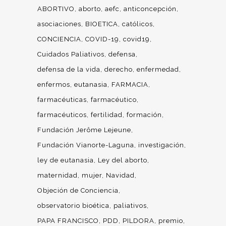
ABORTIVO
aborto
aefc
anticoncepción
asociaciones
BIOETICA
católicos
CONCIENCIA
COVID-19
covid19
Cuidados Paliativos
defensa
defensa de la vida
derecho
enfermedad
enfermos
eutanasia
FARMACIA
farmacéuticas
farmacéutico
farmacéuticos
fertilidad
formación
Fundación Jerôme Lejeune
Fundación Vianorte-Laguna
investigación
ley de eutanasia
Ley del aborto
maternidad
mujer
Navidad
Objeción de Conciencia
observatorio bioética
paliativos
PAPA FRANCISCO
PDD
PILDORA
premio