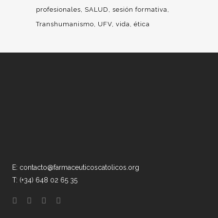
profesionales
SALUD
sesión formativa
Transhumanismo
UFV
vida
ética
E: contacto@farmaceuticoscatolicos.org
T: (+34) 648 02 65 35