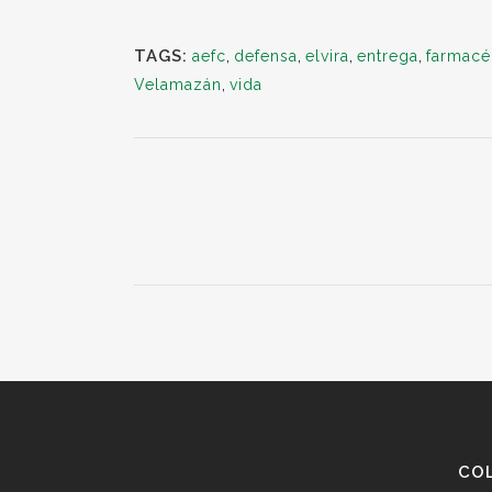
TAGS:
aefc
,
defensa
,
elvira
,
entrega
,
farmacé
Velamazán
,
vida
CO