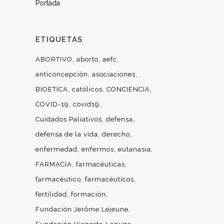
Portada
ETIQUETAS
ABORTIVO
aborto
aefc
anticoncepción
asociaciones
BIOETICA
católicos
CONCIENCIA
COVID-19
covid19
Cuidados Paliativos
defensa
defensa de la vida
derecho
enfermedad
enfermos
eutanasia
FARMACIA
farmacéuticas
farmacéutico
farmacéuticos
fertilidad
formación
Fundación Jerôme Lejeune