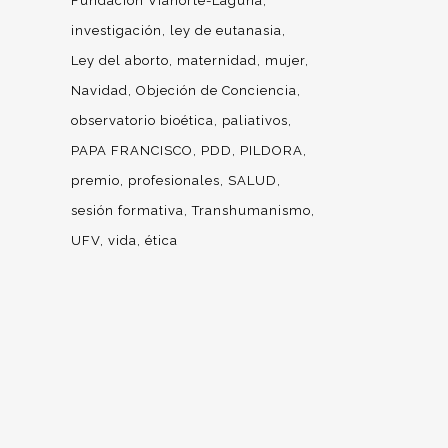
Fundación Vianorte-Laguna
investigación
ley de eutanasia
Ley del aborto
maternidad
mujer
Navidad
Objeción de Conciencia
observatorio bioética
paliativos
PAPA FRANCISCO
PDD
PILDORA
premio
profesionales
SALUD
sesión formativa
Transhumanismo
UFV
vida
ética