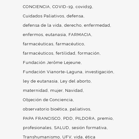
CONCIENCIA
COVID-19
covid19
Cuidados Paliativos
defensa
defensa de la vida
derecho
enfermedad
enfermos
eutanasia
FARMACIA
farmacéuticas
farmacéutico
farmacéuticos
fertilidad
formación
Fundación Jerôme Lejeune
Fundación Vianorte-Laguna
investigación
ley de eutanasia
Ley del aborto
maternidad
mujer
Navidad
Objeción de Conciencia
observatorio bioética
paliativos
PAPA FRANCISCO
PDD
PILDORA
premio
profesionales
SALUD
sesión formativa
Transhumanismo
UFV
vida
ética