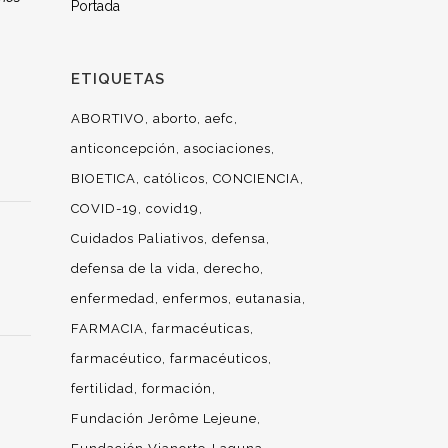
Portada
ETIQUETAS
ABORTIVO
aborto
aefc
anticoncepción
asociaciones
BIOETICA
católicos
CONCIENCIA
COVID-19
covid19
Cuidados Paliativos
defensa
defensa de la vida
derecho
enfermedad
enfermos
eutanasia
FARMACIA
farmacéuticas
farmacéutico
farmacéuticos
fertilidad
formación
Fundación Jerôme Lejeune