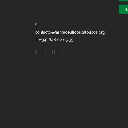
H
E:
contacto@farmaceuticoscatolicos.org
T: (+34) 648 02 65 35