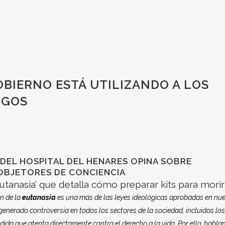
OBIERNO ESTÁ UTILIZANDO A LOS
UGOS
A DEL HOSPITAL DEL HENARES OPINA SOBRE
 OBJETORES DE CONCIENCIA
tanasia’ que detalla cómo preparar kits para morir
n de la
eutanasia
es una más de las leyes ideológicas aprobadas en nu
enerado controversia en todos los sectores de la sociedad, incluidos los
edida que atenta directamente contra el derecho a la vida. Por ello, habl