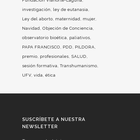
Fundación Vianorte-Laguna
investigación
ley de eutanasia
Ley del aborto
maternidad
mujer
Navidad
Objeción de Conciencia
observatorio bioética
paliativos
PAPA FRANCISCO
PDD
PILDORA
premio
profesionales
SALUD
sesión formativa
Transhumanismo
UFV
vida
ética
SUSCRÍBETE A NUESTRA
NEWSLETTER