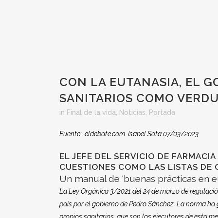
CON LA EUTANASIA, EL G
SANITARIOS COMO VERD
in
Final de la vida
,
Noticias
,
Portada
Fuente: eldebate.com Isabel Sota
07/03/2023
EL JEFE DEL SERVICIO DE FARMACI
CUESTIONES COMO LAS LISTAS DE
Un manual de ‘buenas prácticas en eu
La Ley Orgánica 3/2021 del 24 de marzo de regulació
país por el gobierno de Pedro Sánchez. La norma ha g
propios sanitarios, que son los ejecutores de esta m