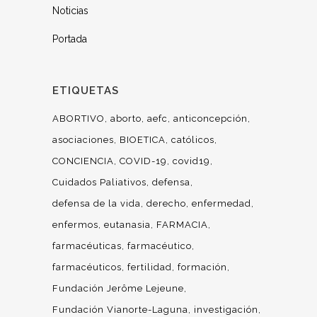
Noticias
Portada
ETIQUETAS
ABORTIVO
aborto
aefc
anticoncepción
asociaciones
BIOETICA
católicos
CONCIENCIA
COVID-19
covid19
Cuidados Paliativos
defensa
defensa de la vida
derecho
enfermedad
enfermos
eutanasia
FARMACIA
farmacéuticas
farmacéutico
farmacéuticos
fertilidad
formación
Fundación Jerôme Lejeune
Fundación Vianorte-Laguna
investigación