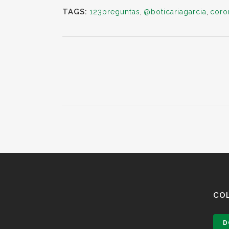
TAGS:
123preguntas
,
@boticariagarcia
,
coro
CO
D