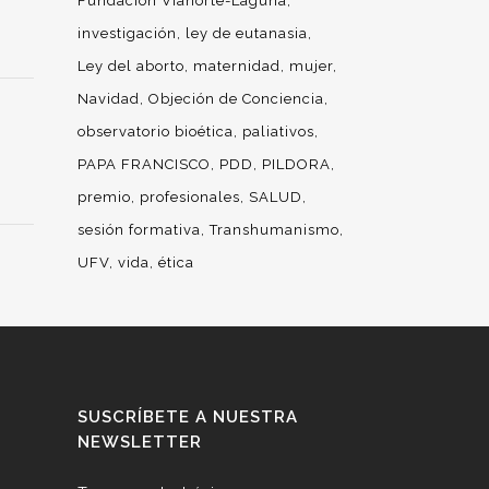
Fundación Vianorte-Laguna
investigación
ley de eutanasia
Ley del aborto
maternidad
mujer
Navidad
Objeción de Conciencia
observatorio bioética
paliativos
PAPA FRANCISCO
PDD
PILDORA
premio
profesionales
SALUD
sesión formativa
Transhumanismo
UFV
vida
ética
SUSCRÍBETE A NUESTRA
NEWSLETTER