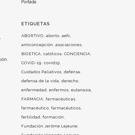
Portada
ETIQUETAS
ABORTIVO
aborto
aefc
,
anticoncepción
asociaciones
BIOETICA
católicos
CONCIENCIA
ión.
COVID-19
covid19
á
Cuidados Paliativos
defensa
defensa de la vida
derecho
enfermedad
enfermos
eutanasia
FARMACIA
farmacéuticas
farmacéutico
farmacéuticos
fertilidad
formación
Fundación Jerôme Lejeune