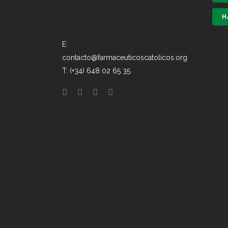
H
E:
contacto@farmaceuticoscatolicos.org
T: (+34) 648 02 65 35