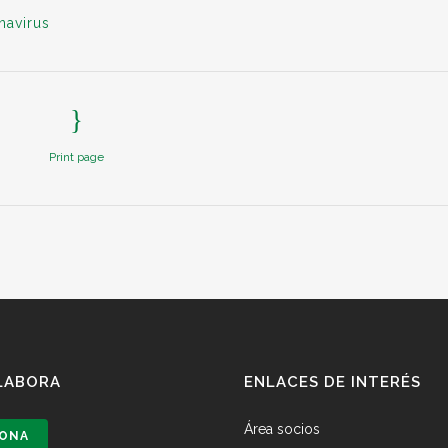
navirus
Print page
LABORA
ENLACES DE INTERÉS
Área socios
ONA