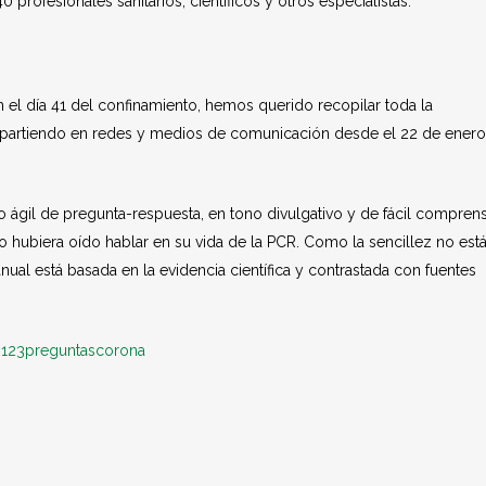
 profesionales sanitarios, científicos y otros especialistas.
el día 41 del confinamiento, hemos querido recopilar toda la
partiendo en redes y medios de comunicación desde el 22 de enero
to ágil de pregunta-respuesta, en tono divulgativo y de fácil comprens
o hubiera oído hablar en su vida de la PCR. Como la sencillez no est
nual está basada en la evidencia científica y contrastada con fuentes
.
123preguntascorona