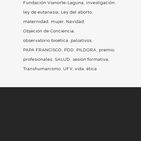
Fundación Vianorte-Laguna
investigación
ley de eutanasia
Ley del aborto
maternidad
mujer
Navidad
Objeción de Conciencia
observatorio bioética
paliativos
PAPA FRANCISCO
PDD
PILDORA
premio
profesionales
SALUD
sesión formativa
Transhumanismo
UFV
vida
ética