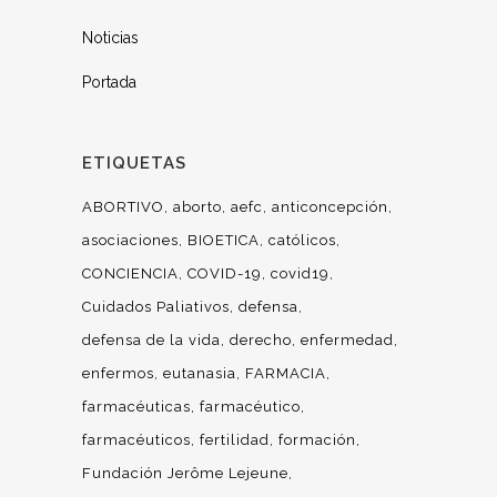
Noticias
Portada
ETIQUETAS
ABORTIVO
aborto
aefc
anticoncepción
asociaciones
BIOETICA
católicos
CONCIENCIA
COVID-19
covid19
Cuidados Paliativos
defensa
defensa de la vida
derecho
enfermedad
enfermos
eutanasia
FARMACIA
farmacéuticas
farmacéutico
farmacéuticos
fertilidad
formación
Fundación Jerôme Lejeune