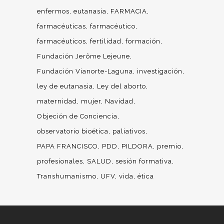
enfermos
eutanasia
FARMACIA
farmacéuticas
farmacéutico
farmacéuticos
fertilidad
formación
Fundación Jerôme Lejeune
Fundación Vianorte-Laguna
investigación
ley de eutanasia
Ley del aborto
maternidad
mujer
Navidad
Objeción de Conciencia
observatorio bioética
paliativos
PAPA FRANCISCO
PDD
PILDORA
premio
profesionales
SALUD
sesión formativa
Transhumanismo
UFV
vida
ética