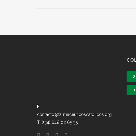
CO
D
H
E:
contacto@farmaceuticoscatolicos.org
T: (+34) 648 02 65 35