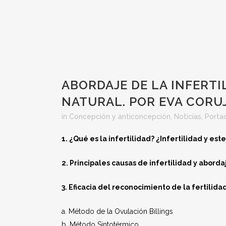
ABORDAJE DE LA INFERTI
NATURAL. POR EVA CORU
in
Concepción y anticoncepción
,
Noticias
,
Porta
1. ¿Qué es la infertilidad? ¿Infertilidad y est
2. Principales causas de infertilidad y aborda
3. Eficacia del reconocimiento de la fertili
a. Método de la Ovulación Billings
b. Método Sintotérmico