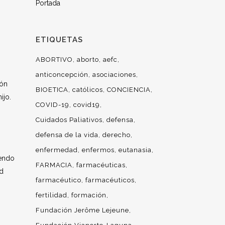
Portada
ETIQUETAS
ABORTIVO
aborto
aefc
anticoncepción
asociaciones
ión
BIOETICA
católicos
CONCIENCIA
ijo.
COVID-19
covid19
Cuidados Paliativos
defensa
defensa de la vida
derecho
enfermedad
enfermos
eutanasia
iendo
FARMACIA
farmacéuticas
ad
farmacéutico
farmacéuticos
fertilidad
formación
Fundación Jerôme Lejeune