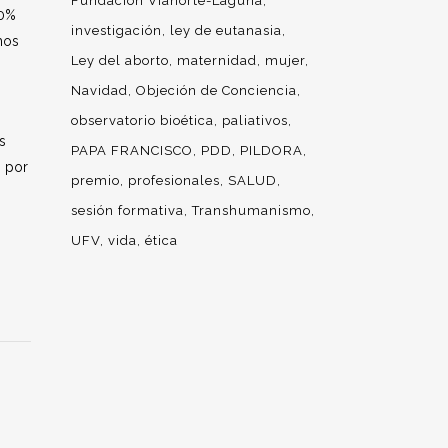
Fundación Vianorte-Laguna
40%
investigación
ley de eutanasia
hos
Ley del aborto
maternidad
mujer
Navidad
Objeción de Conciencia
observatorio bioética
paliativos
s
PAPA FRANCISCO
PDD
PILDORA
, por
premio
profesionales
SALUD
sesión formativa
Transhumanismo
UFV
vida
ética