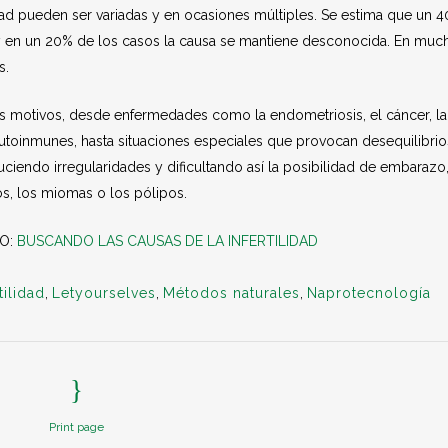
dad pueden ser variadas y en ocasiones múltiples. Se estima que un 
 y en un 20% de los casos la causa se mantiene desconocida. En muc
s.
tes motivos, desde enfermedades como la endometriosis, el cáncer, la
autoinmunes, hasta situaciones especiales que provocan desequilibrio
ciendo irregularidades y dificultando así la posibilidad de embarazo
cos, los miomas o los pólipos.
TO:
BUSCANDO LAS CAUSAS DE LA INFERTILIDAD
tilidad
,
Letyourselves
,
Métodos naturales
,
Naprotecnología
Print page