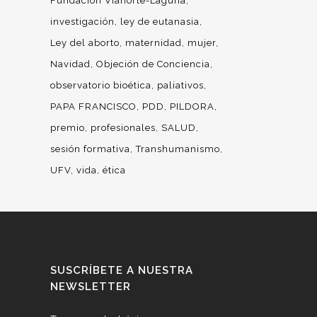
Fundación Vianorte-Laguna
investigación
ley de eutanasia
Ley del aborto
maternidad
mujer
Navidad
Objeción de Conciencia
observatorio bioética
paliativos
PAPA FRANCISCO
PDD
PILDORA
premio
profesionales
SALUD
sesión formativa
Transhumanismo
UFV
vida
ética
SUSCRÍBETE A NUESTRA
NEWSLETTER