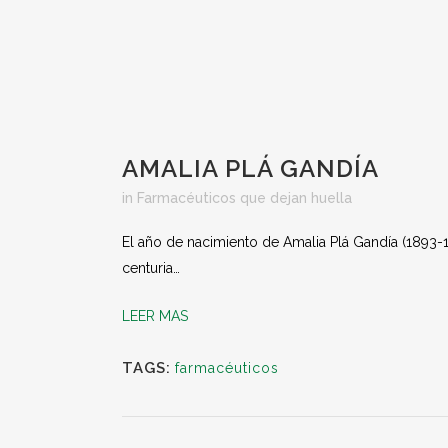
AMALIA PLÁ GANDÍA
in
Farmacéuticos que dejan huella
El año de nacimiento de Amalia Plá Gandía (1893-
centuria…
LEER MAS
TAGS:
farmacéuticos