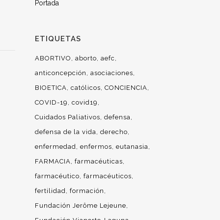
Portada
ETIQUETAS
ABORTIVO
aborto
aefc
anticoncepción
asociaciones
BIOETICA
católicos
CONCIENCIA
COVID-19
covid19
Cuidados Paliativos
defensa
defensa de la vida
derecho
enfermedad
enfermos
eutanasia
FARMACIA
farmacéuticas
farmacéutico
farmacéuticos
fertilidad
formación
Fundación Jerôme Lejeune