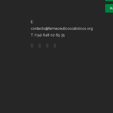
H
E:
contacto@farmaceuticoscatolicos.org
T: (+34) 648 02 65 35