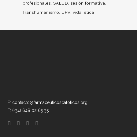
profesionales
SALUD
sesión formativa
Transhumanismo
UFV
vida
ética
E: contacto@farmaceuticoscatolicos.org
T: (+34) 648 02 65 35