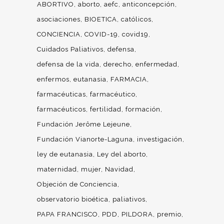
ABORTIVO
aborto
aefc
anticoncepción
asociaciones
BIOETICA
católicos
CONCIENCIA
COVID-19
covid19
Cuidados Paliativos
defensa
defensa de la vida
derecho
enfermedad
enfermos
eutanasia
FARMACIA
farmacéuticas
farmacéutico
farmacéuticos
fertilidad
formación
Fundación Jerôme Lejeune
Fundación Vianorte-Laguna
investigación
ley de eutanasia
Ley del aborto
maternidad
mujer
Navidad
Objeción de Conciencia
observatorio bioética
paliativos
PAPA FRANCISCO
PDD
PILDORA
premio