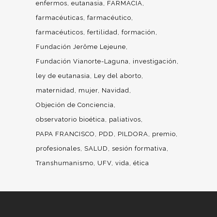
enfermos
eutanasia
FARMACIA
farmacéuticas
farmacéutico
farmacéuticos
fertilidad
formación
Fundación Jerôme Lejeune
Fundación Vianorte-Laguna
investigación
ley de eutanasia
Ley del aborto
maternidad
mujer
Navidad
Objeción de Conciencia
observatorio bioética
paliativos
PAPA FRANCISCO
PDD
PILDORA
premio
profesionales
SALUD
sesión formativa
Transhumanismo
UFV
vida
ética