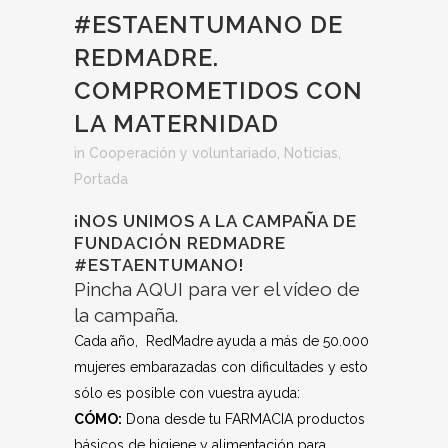
#ESTAENTUMANO DE
REDMADRE.
COMPROMETIDOS CON
LA MATERNIDAD
in
Cooperación y voluntariado
,
Noticias
,
Portada
¡NOS UNIMOS A LA CAMPAÑA DE
FUNDACIÓN REDMADRE
#ESTAENTUMANO!
Pincha
AQUI
para ver el vídeo de
la campaña.
Cada año, RedMadre ayuda a más de 50.000
mujeres embarazadas con dificultades y esto
sólo es posible con vuestra ayuda:
CÓMO:
Dona desde tu FARMACIA productos
básicos de higiene y alimentación para