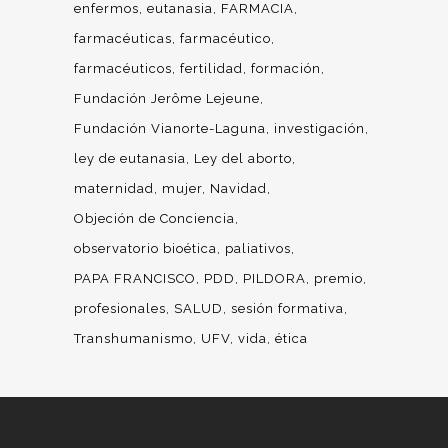
enfermos
eutanasia
FARMACIA
farmacéuticas
farmacéutico
farmacéuticos
fertilidad
formación
Fundación Jerôme Lejeune
Fundación Vianorte-Laguna
investigación
ley de eutanasia
Ley del aborto
maternidad
mujer
Navidad
Objeción de Conciencia
observatorio bioética
paliativos
PAPA FRANCISCO
PDD
PILDORA
premio
profesionales
SALUD
sesión formativa
Transhumanismo
UFV
vida
ética