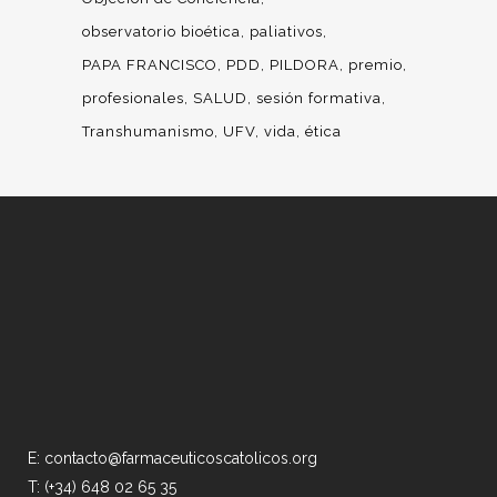
observatorio bioética
paliativos
PAPA FRANCISCO
PDD
PILDORA
premio
profesionales
SALUD
sesión formativa
Transhumanismo
UFV
vida
ética
E: contacto@farmaceuticoscatolicos.org
T: (+34) 648 02 65 35