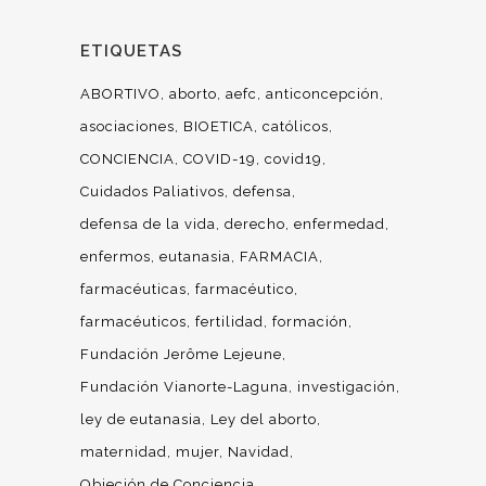
ETIQUETAS
ABORTIVO
aborto
aefc
anticoncepción
asociaciones
BIOETICA
católicos
CONCIENCIA
COVID-19
covid19
Cuidados Paliativos
defensa
defensa de la vida
derecho
enfermedad
enfermos
eutanasia
FARMACIA
farmacéuticas
farmacéutico
farmacéuticos
fertilidad
formación
Fundación Jerôme Lejeune
Fundación Vianorte-Laguna
investigación
ley de eutanasia
Ley del aborto
maternidad
mujer
Navidad
Objeción de Conciencia