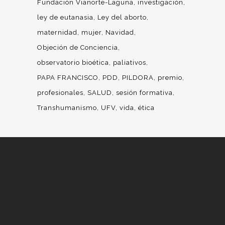
Fundación Vianorte-Laguna
investigación
ley de eutanasia
Ley del aborto
maternidad
mujer
Navidad
Objeción de Conciencia
observatorio bioética
paliativos
PAPA FRANCISCO
PDD
PILDORA
premio
profesionales
SALUD
sesión formativa
Transhumanismo
UFV
vida
ética