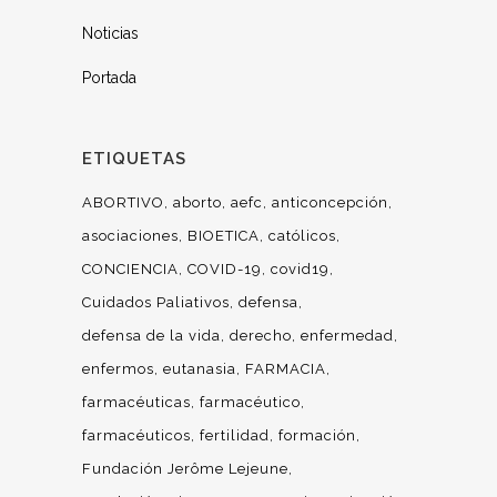
Noticias
Portada
ETIQUETAS
ABORTIVO
aborto
aefc
anticoncepción
asociaciones
BIOETICA
católicos
CONCIENCIA
COVID-19
covid19
Cuidados Paliativos
defensa
defensa de la vida
derecho
enfermedad
enfermos
eutanasia
FARMACIA
farmacéuticas
farmacéutico
farmacéuticos
fertilidad
formación
Fundación Jerôme Lejeune