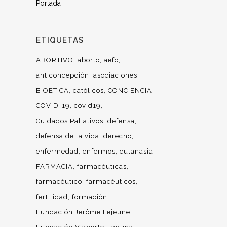
Portada
ETIQUETAS
ABORTIVO
aborto
aefc
anticoncepción
asociaciones
BIOETICA
católicos
CONCIENCIA
COVID-19
covid19
Cuidados Paliativos
defensa
defensa de la vida
derecho
enfermedad
enfermos
eutanasia
FARMACIA
farmacéuticas
farmacéutico
farmacéuticos
fertilidad
formación
Fundación Jerôme Lejeune