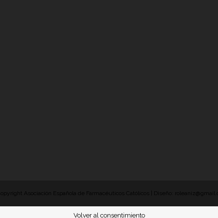
opyright Asociación Española de Farmacéuticos Católicos | Diseño: roleaniz@gmail
Volver al consentimiento