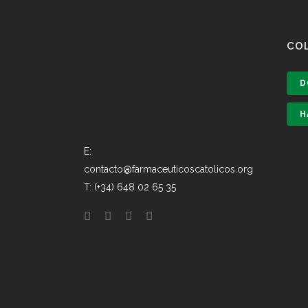
CO
D
H
E:
contacto@farmaceuticoscatolicos.org
T: (+34) 648 02 65 35