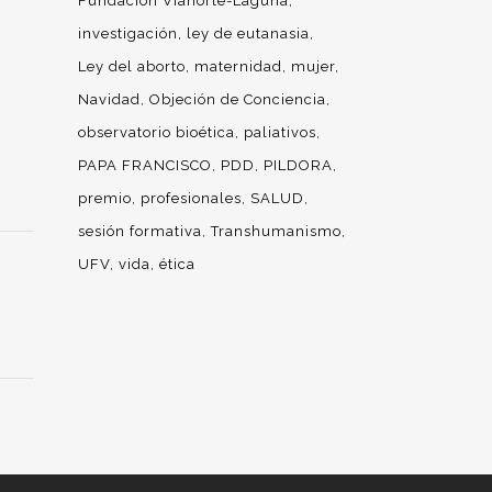
Fundación Vianorte-Laguna
investigación
ley de eutanasia
Ley del aborto
maternidad
mujer
Navidad
Objeción de Conciencia
observatorio bioética
paliativos
PAPA FRANCISCO
PDD
PILDORA
premio
profesionales
SALUD
sesión formativa
Transhumanismo
UFV
vida
ética