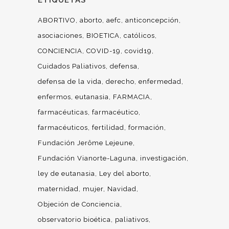
ETIQUETAS
ABORTIVO
aborto
aefc
anticoncepción
asociaciones
BIOETICA
católicos
CONCIENCIA
COVID-19
covid19
Cuidados Paliativos
defensa
defensa de la vida
derecho
enfermedad
enfermos
eutanasia
FARMACIA
farmacéuticas
farmacéutico
farmacéuticos
fertilidad
formación
Fundación Jerôme Lejeune
Fundación Vianorte-Laguna
investigación
ley de eutanasia
Ley del aborto
maternidad
mujer
Navidad
Objeción de Conciencia
observatorio bioética
paliativos