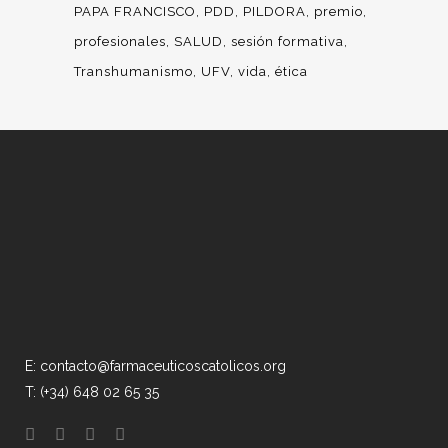
PAPA FRANCISCO
PDD
PILDORA
premio
profesionales
SALUD
sesión formativa
Transhumanismo
UFV
vida
ética
E: contacto@farmaceuticoscatolicos.org
T: (+34) 648 02 65 35