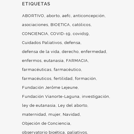
ETIQUETAS
ABORTIVO
aborto
aefc
anticoncepción
asociaciones
BIOETICA
católicos
CONCIENCIA
COVID-19
covid19
Cuidados Paliativos
defensa
defensa de la vida
derecho
enfermedad
enfermos
eutanasia
FARMACIA
farmacéuticas
farmacéutico
farmacéuticos
fertilidad
formación
Fundación Jerôme Lejeune
Fundación Vianorte-Laguna
investigación
ley de eutanasia
Ley del aborto
maternidad
mujer
Navidad
Objeción de Conciencia
observatorio bioética
paliativos