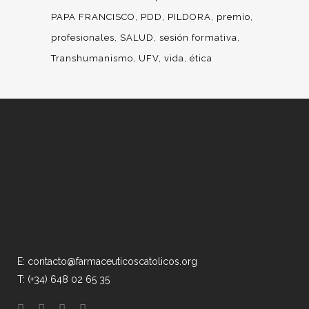
PAPA FRANCISCO
PDD
PILDORA
premio
profesionales
SALUD
sesión formativa
Transhumanismo
UFV
vida
ética
E: contacto@farmaceuticoscatolicos.org
T: (+34) 648 02 65 35