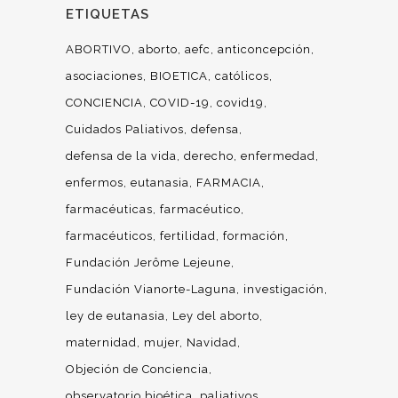
ETIQUETAS
ABORTIVO
aborto
aefc
anticoncepción
asociaciones
BIOETICA
católicos
CONCIENCIA
COVID-19
covid19
Cuidados Paliativos
defensa
defensa de la vida
derecho
enfermedad
enfermos
eutanasia
FARMACIA
farmacéuticas
farmacéutico
farmacéuticos
fertilidad
formación
Fundación Jerôme Lejeune
Fundación Vianorte-Laguna
investigación
ley de eutanasia
Ley del aborto
maternidad
mujer
Navidad
Objeción de Conciencia
observatorio bioética
paliativos