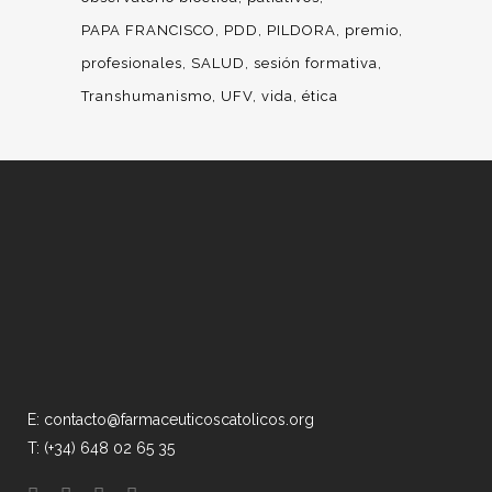
PAPA FRANCISCO
PDD
PILDORA
premio
profesionales
SALUD
sesión formativa
Transhumanismo
UFV
vida
ética
E: contacto@farmaceuticoscatolicos.org
T: (+34) 648 02 65 35