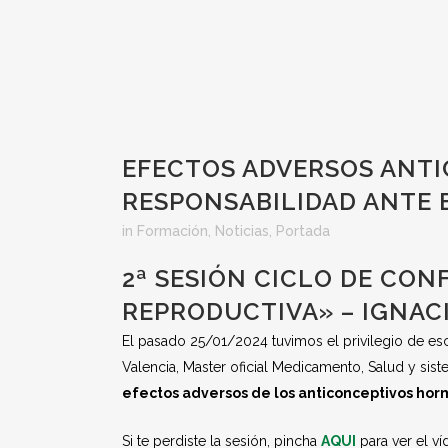
EFECTOS ADVERSOS ANT
RESPONSABILIDAD ANTE
in
Formación
,
Noticias
,
Portada
2ª SESIÓN CICLO DE CON
REPRODUCTIVA» – IGNAC
El pasado 25/01/2024 tuvimos el privilegio de es
Valencia, Master oficial Medicamento, Salud y sist
efectos adversos de los anticonceptivos hor
Si te perdiste la sesión, pincha
AQUI
para ver el v