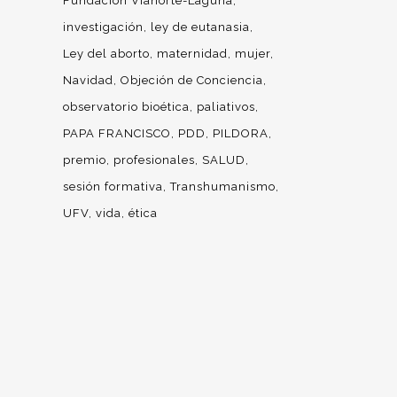
Fundación Vianorte-Laguna
investigación
ley de eutanasia
Ley del aborto
maternidad
mujer
Navidad
Objeción de Conciencia
observatorio bioética
paliativos
PAPA FRANCISCO
PDD
PILDORA
premio
profesionales
SALUD
sesión formativa
Transhumanismo
UFV
vida
ética