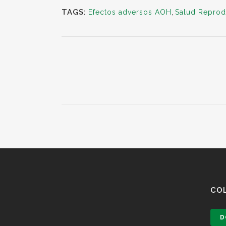
TAGS:
Efectos adversos AOH
,
Salud Reprodu
CO
D