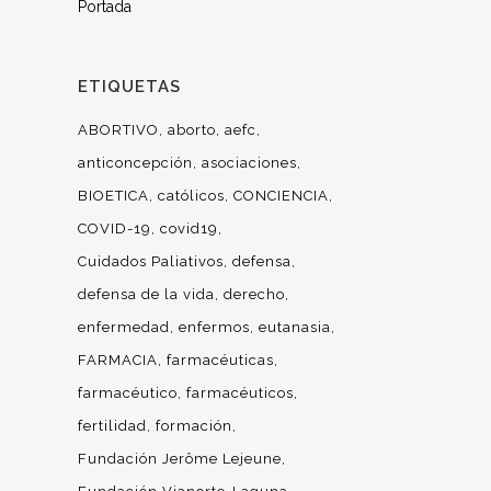
Portada
ETIQUETAS
ABORTIVO
aborto
aefc
anticoncepción
asociaciones
BIOETICA
católicos
CONCIENCIA
COVID-19
covid19
Cuidados Paliativos
defensa
defensa de la vida
derecho
enfermedad
enfermos
eutanasia
FARMACIA
farmacéuticas
farmacéutico
farmacéuticos
fertilidad
formación
Fundación Jerôme Lejeune