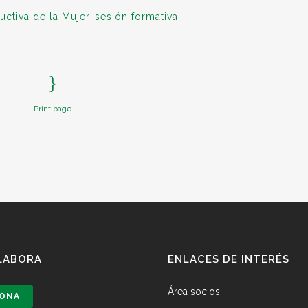
ctiva de la Mujer
,
sesión formativa
Print page
LABORA
ENLACES DE INTERÉS
Área socios
ONA