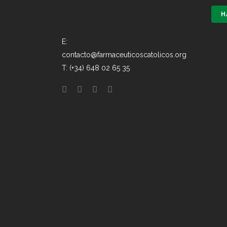
H
E:
contacto@farmaceuticoscatolicos.org
T: (+34) 648 02 65 35