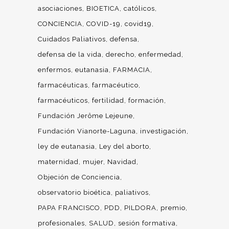
asociaciones
BIOETICA
católicos
CONCIENCIA
COVID-19
covid19
Cuidados Paliativos
defensa
defensa de la vida
derecho
enfermedad
enfermos
eutanasia
FARMACIA
farmacéuticas
farmacéutico
farmacéuticos
fertilidad
formación
Fundación Jerôme Lejeune
Fundación Vianorte-Laguna
investigación
ley de eutanasia
Ley del aborto
maternidad
mujer
Navidad
Objeción de Conciencia
observatorio bioética
paliativos
PAPA FRANCISCO
PDD
PILDORA
premio
profesionales
SALUD
sesión formativa