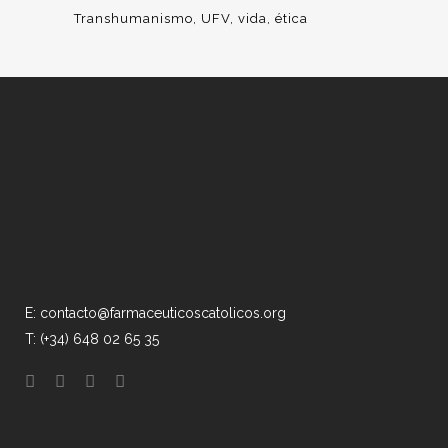
Transhumanismo
UFV
vida
ética
E: contacto@farmaceuticoscatolicos.org
T: (+34) 648 02 65 35