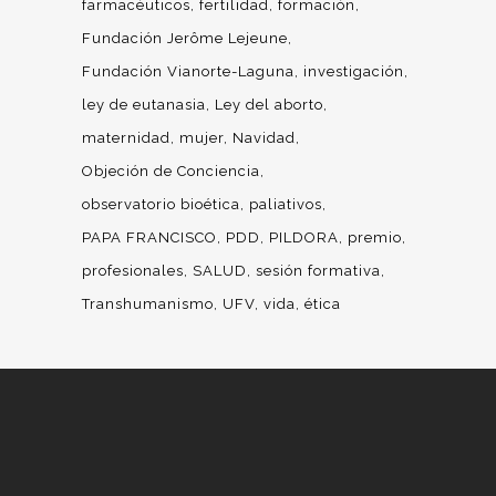
farmacéuticos
fertilidad
formación
Fundación Jerôme Lejeune
Fundación Vianorte-Laguna
investigación
ley de eutanasia
Ley del aborto
maternidad
mujer
Navidad
Objeción de Conciencia
observatorio bioética
paliativos
PAPA FRANCISCO
PDD
PILDORA
premio
profesionales
SALUD
sesión formativa
Transhumanismo
UFV
vida
ética