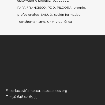
observatorio bioética
paliativos
PAPA FRANCISCO
PDD
PILDORA
premio
profesionales
SALUD
sesión formativa
Transhumanismo
UFV
vida
ética
E: contacto@farmaceuticoscatolicos.org
T: (+34) 648 02 65 35