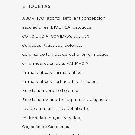
ETIQUETAS
ABORTIVO
aborto
aefc
anticoncepción
asociaciones
BIOETICA
católicos
CONCIENCIA
COVID-19
covid19
Cuidados Paliativos
defensa
defensa de la vida
derecho
enfermedad
enfermos
eutanasia
FARMACIA
farmacéuticas
farmacéutico
farmacéuticos
fertilidad
formación
Fundación Jerôme Lejeune
Fundación Vianorte-Laguna
investigación
ley de eutanasia
Ley del aborto
maternidad
mujer
Navidad
Objeción de Conciencia