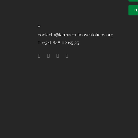
H
E:
contacto@farmaceuticoscatolicos.org
T: (+34) 648 02 65 35