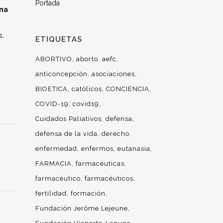
Portada
una
s,
ETIQUETAS
ABORTIVO
aborto
aefc
.
anticoncepción
asociaciones
BIOETICA
católicos
CONCIENCIA
COVID-19
covid19
Cuidados Paliativos
defensa
defensa de la vida
derecho
enfermedad
enfermos
eutanasia
FARMACIA
farmacéuticas
farmacéutico
farmacéuticos
fertilidad
formación
Fundación Jerôme Lejeune