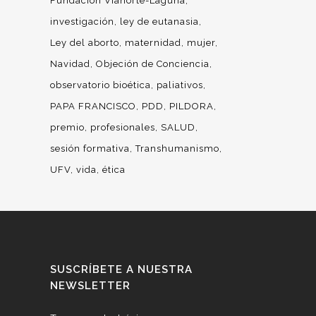
Fundación Vianorte-Laguna
investigación
ley de eutanasia
Ley del aborto
maternidad
mujer
Navidad
Objeción de Conciencia
observatorio bioética
paliativos
PAPA FRANCISCO
PDD
PILDORA
premio
profesionales
SALUD
sesión formativa
Transhumanismo
UFV
vida
ética
SUSCRÍBETE A NUESTRA
NEWSLETTER