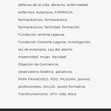
defensa de la vida
derecho
enfermedad
enfermos
eutanasia
FARMACIA
farmacéuticas
farmacéutico
farmacéuticos
fertilidad
formación
Fundación Jerôme Lejeune
Fundación Vianorte-Laguna
investigación
ley de eutanasia
Ley del aborto
maternidad
mujer
Navidad
Objeción de Conciencia
observatorio bioética
paliativos
PAPA FRANCISCO
PDD
PILDORA
premio
profesionales
SALUD
sesión formativa
Transhumanismo
UFV
vida
ética