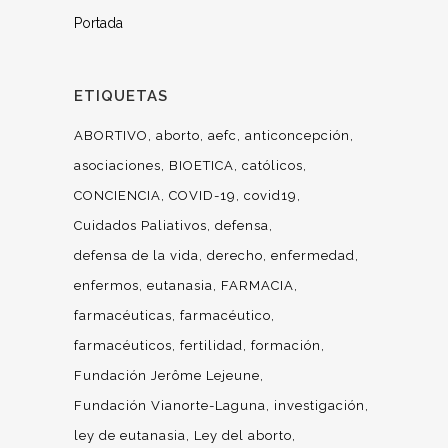
Portada
ETIQUETAS
ABORTIVO
aborto
aefc
anticoncepción
asociaciones
BIOETICA
católicos
CONCIENCIA
COVID-19
covid19
Cuidados Paliativos
defensa
defensa de la vida
derecho
enfermedad
enfermos
eutanasia
FARMACIA
farmacéuticas
farmacéutico
farmacéuticos
fertilidad
formación
Fundación Jerôme Lejeune
Fundación Vianorte-Laguna
investigación
ley de eutanasia
Ley del aborto