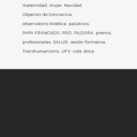
maternidad
mujer
Navidad
Objeción de Conciencia
observatorio bioética
paliativos
PAPA FRANCISCO
PDD
PILDORA
premio
profesionales
SALUD
sesión formativa
Transhumanismo
UFV
vida
ética