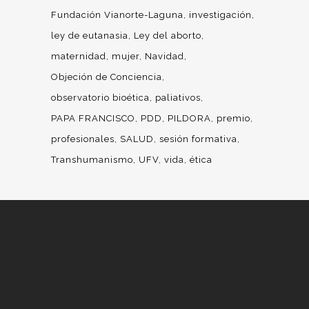
Fundación Vianorte-Laguna
investigación
ley de eutanasia
Ley del aborto
maternidad
mujer
Navidad
Objeción de Conciencia
observatorio bioética
paliativos
PAPA FRANCISCO
PDD
PILDORA
premio
profesionales
SALUD
sesión formativa
Transhumanismo
UFV
vida
ética