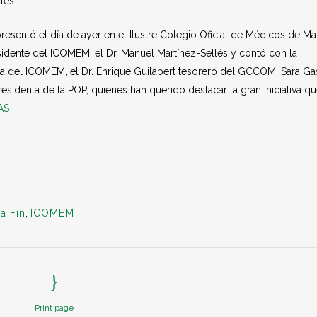
les.
presentó el día de ayer en el Ilustre Colegio Oficial de Médicos de Ma
sidente del ICOMEM, el Dr. Manuel Martínez-Sellés y contó con la
nta del ICOMEM, el Dr. Enrique Guilabert tesorero del GCCOM, Sara Ga
sidenta de la POP, quienes han querido destacar la gran iniciativa q
ÁS
a Fin
,
ICOMEM
Print page