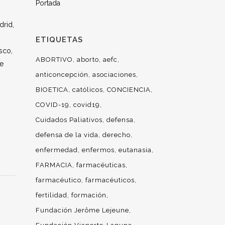
Portada
drid,
ETIQUETAS
sco,
ABORTIVO
aborto
aefc
ue
anticoncepción
asociaciones
BIOETICA
católicos
CONCIENCIA
COVID-19
covid19
Cuidados Paliativos
defensa
defensa de la vida
derecho
enfermedad
enfermos
eutanasia
FARMACIA
farmacéuticas
farmacéutico
farmacéuticos
fertilidad
formación
Fundación Jerôme Lejeune