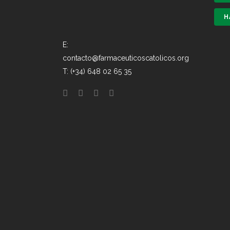
H
E:
contacto@farmaceuticoscatolicos.org
T: (+34) 648 02 65 35