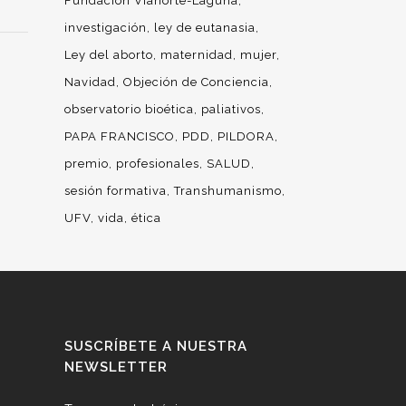
Fundación Vianorte-Laguna
investigación
ley de eutanasia
Ley del aborto
maternidad
mujer
Navidad
Objeción de Conciencia
observatorio bioética
paliativos
PAPA FRANCISCO
PDD
PILDORA
premio
profesionales
SALUD
sesión formativa
Transhumanismo
UFV
vida
ética
SUSCRÍBETE A NUESTRA
NEWSLETTER