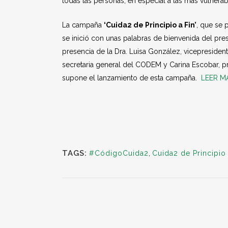
todas las personas, en especial a las más vulnerab
La campaña
‘Cuida2 de Principio a Fin’
, que se 
se inició con unas palabras de bienvenida del pre
presencia de la Dra. Luisa González, vicepreside
secretaria general del CODEM y Carina Escobar, pre
supone el lanzamiento de esta campaña.
LEER M
TAGS:
#CódigoCuida2
,
Cuida2 de Principio 