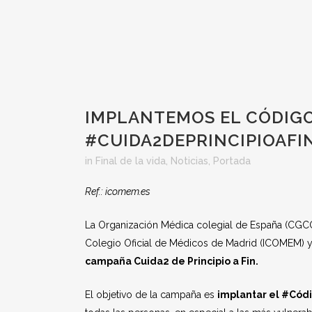
IMPLANTEMOS EL CÓDIGO
#CUIDA2DEPRINCIPIOAFI
in
Final de la vida
,
Noticias
,
Portada
Ref.: icomem.es
La Organización Médica colegial de España (CGCOM)
Colegio Oficial de Médicos de Madrid (ICOMEM) y 
campaña Cuida2 de Principio a Fin.
El objetivo de la campaña es
implantar el #Cód