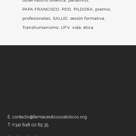
observatorio bioética
paliativos
PAPA FRANCISCO
PDD
PILDORA
premio
profesionales
SALUD
sesión formativa
Transhumanismo
UFV
vida
ética
E: contacto@farmaceuticoscatolicos.org
T: (+34) 648 02 65 35