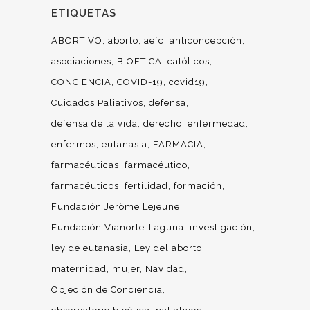
ETIQUETAS
ABORTIVO
aborto
aefc
anticoncepción
asociaciones
BIOETICA
católicos
CONCIENCIA
COVID-19
covid19
Cuidados Paliativos
defensa
defensa de la vida
derecho
enfermedad
enfermos
eutanasia
FARMACIA
farmacéuticas
farmacéutico
farmacéuticos
fertilidad
formación
Fundación Jerôme Lejeune
Fundación Vianorte-Laguna
investigación
ley de eutanasia
Ley del aborto
maternidad
mujer
Navidad
Objeción de Conciencia