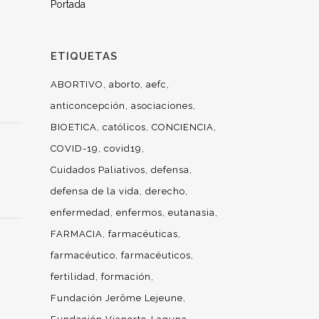
Portada
ETIQUETAS
ABORTIVO
aborto
aefc
anticoncepción
asociaciones
BIOETICA
católicos
CONCIENCIA
COVID-19
covid19
Cuidados Paliativos
defensa
defensa de la vida
derecho
enfermedad
enfermos
eutanasia
FARMACIA
farmacéuticas
farmacéutico
farmacéuticos
fertilidad
formación
Fundación Jerôme Lejeune