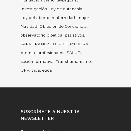
Fundación Vianorte-Laguna
investigación
ley de eutanasia
Ley del aborto
maternidad
mujer
Navidad
Objeción de Conciencia
observatorio bioética
paliativos
PAPA FRANCISCO
PDD
PILDORA
premio
profesionales
SALUD
sesión formativa
Transhumanismo
UFV
vida
ética
SUSCRÍBETE A NUESTRA
NEWSLETTER