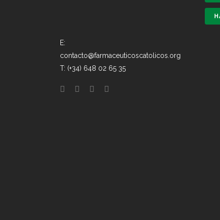
H
E:
contacto@farmaceuticoscatolicos.org
T: (+34) 648 02 65 35