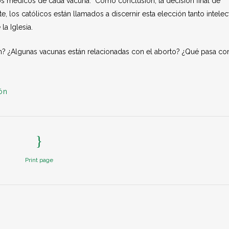
os médicos de cada vacuna. Como conclusión, la decisión final de
 los católicos están llamados a discernir esta elección tanto intelec
la Iglesia.
ón? ¿Algunas vacunas están relacionadas con el aborto? ¿Qué pasa con
ón
Print page