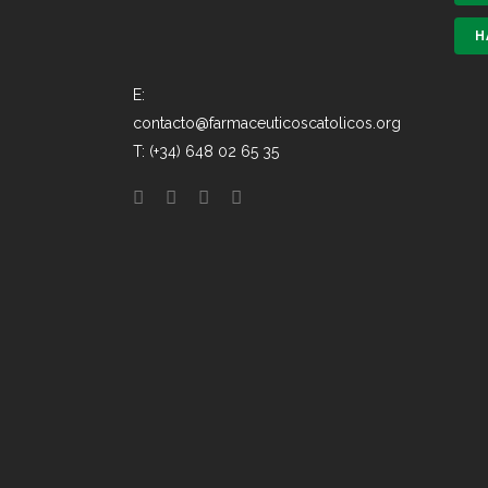
H
E:
contacto@farmaceuticoscatolicos.org
T: (+34) 648 02 65 35