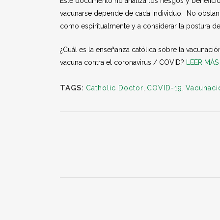
Este documento no analiza los riesgos y benefici
vacunarse depende de cada individuo. No obstante,
como espiritualmente y a considerar la postura de 
¿Cuál es la enseñanza católica sobre la vacunaci
vacuna contra el coronavirus / COVID?
LEER MÁS
TAGS:
Catholic Doctor
,
COVID-19
,
Vacunaci