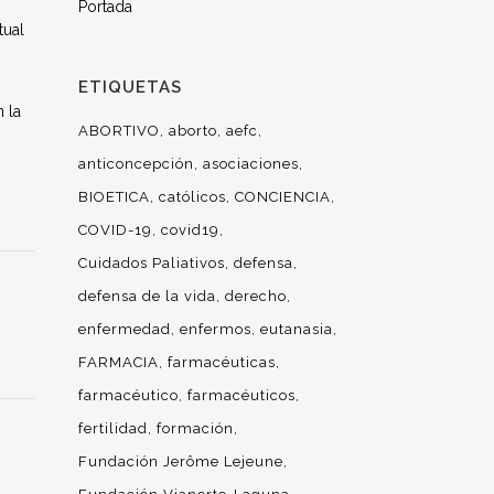
Portada
tual
ETIQUETAS
 la
ABORTIVO
aborto
aefc
anticoncepción
asociaciones
BIOETICA
católicos
CONCIENCIA
COVID-19
covid19
Cuidados Paliativos
defensa
defensa de la vida
derecho
enfermedad
enfermos
eutanasia
FARMACIA
farmacéuticas
farmacéutico
farmacéuticos
fertilidad
formación
Fundación Jerôme Lejeune