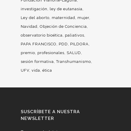
Fundación Vianorte-Laguna
investigación
ley de eutanasia
Ley del aborto
maternidad
mujer
Navidad
Objeción de Conciencia
observatorio bioética
paliativos
PAPA FRANCISCO
PDD
PILDORA
premio
profesionales
SALUD
sesión formativa
Transhumanismo
UFV
vida
ética
SUSCRÍBETE A NUESTRA
NEWSLETTER