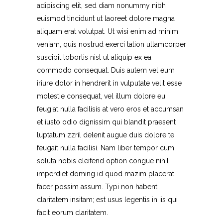
adipiscing elit, sed diam nonummy nibh
euismod tincidunt ut laoreet dolore magna
aliquam erat volutpat. Ut wisi enim ad minim
veniam, quis nostrud exerci tation ullamcorper
suscipit lobortis nisl ut aliquip ex ea
commodo consequat. Duis autem vel eum
iriure dolor in hendrerit in vulputate velit esse
molestie consequat, vel illum dolore eu
feugiat nulla facilisis at vero eros et accumsan
et iusto odio dignissim qui blandit praesent
luptatum zzril delenit augue duis dolore te
feugait nulla facilisi. Nam liber tempor cum
soluta nobis eleifend option congue nihil
imperdiet doming id quod mazim placerat
facer possim assum. Typi non habent
claritatem insitam; est usus legentis in iis qui
facit eorum claritatem.