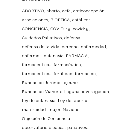
ABORTIVO
aborto
aefc
anticoncepción
asociaciones
BIOETICA
católicos
CONCIENCIA
COVID-19
covid19
Cuidados Paliativos
defensa
defensa de la vida
derecho
enfermedad
enfermos
eutanasia
FARMACIA
farmacéuticas
farmacéutico
farmacéuticos
fertilidad
formación
Fundación Jerôme Lejeune
Fundación Vianorte-Laguna
investigación
ley de eutanasia
Ley del aborto
maternidad
mujer
Navidad
Objeción de Conciencia
observatorio bioética
paliativos