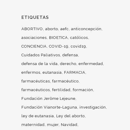
ETIQUETAS
ABORTIVO
aborto
aefc
anticoncepción
asociaciones
BIOETICA
católicos
CONCIENCIA
COVID-19
covid19
Cuidados Paliativos
defensa
defensa de la vida
derecho
enfermedad
enfermos
eutanasia
FARMACIA
farmacéuticas
farmacéutico
farmacéuticos
fertilidad
formación
Fundación Jerôme Lejeune
Fundación Vianorte-Laguna
investigación
ley de eutanasia
Ley del aborto
maternidad
mujer
Navidad