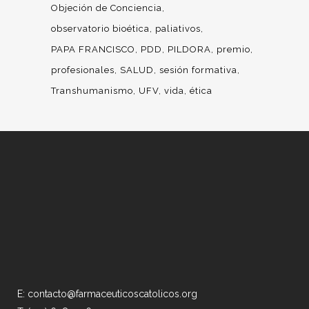
Objeción de Conciencia
observatorio bioética
paliativos
PAPA FRANCISCO
PDD
PILDORA
premio
profesionales
SALUD
sesión formativa
Transhumanismo
UFV
vida
ética
E: contacto@farmaceuticoscatolicos.org