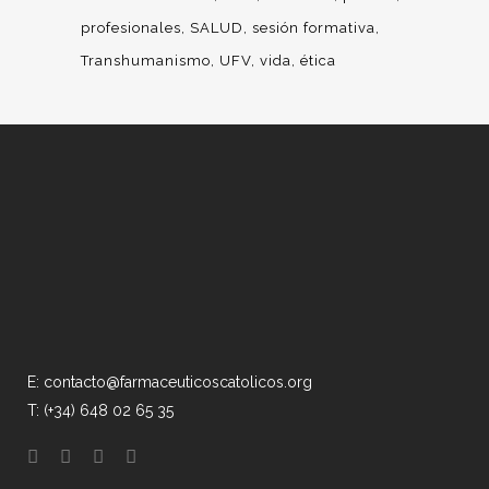
profesionales
SALUD
sesión formativa
Transhumanismo
UFV
vida
ética
E: contacto@farmaceuticoscatolicos.org
T: (+34) 648 02 65 35