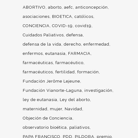
ABORTIVO
aborto
aefc
anticoncepción
asociaciones
BIOETICA
católicos
CONCIENCIA
COVID-19
covid19
Cuidados Paliativos
defensa
defensa de la vida
derecho
enfermedad
enfermos
eutanasia
FARMACIA
farmacéuticas
farmacéutico
farmacéuticos
fertilidad
formación
Fundación Jerôme Lejeune
Fundación Vianorte-Laguna
investigación
ley de eutanasia
Ley del aborto
maternidad
mujer
Navidad
Objeción de Conciencia
observatorio bioética
paliativos
PAPA FRANCISCO
PDD
PILDORA
premio