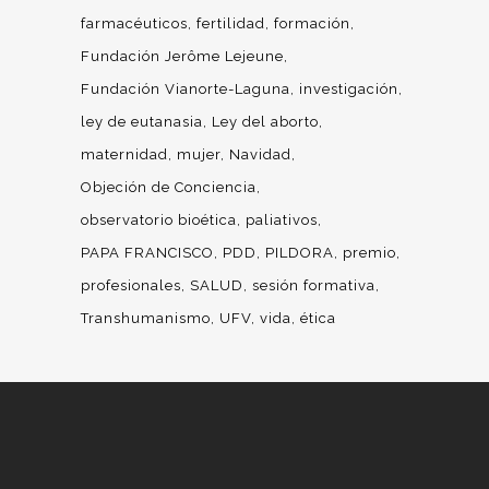
farmacéuticos
fertilidad
formación
Fundación Jerôme Lejeune
Fundación Vianorte-Laguna
investigación
ley de eutanasia
Ley del aborto
maternidad
mujer
Navidad
Objeción de Conciencia
observatorio bioética
paliativos
PAPA FRANCISCO
PDD
PILDORA
premio
profesionales
SALUD
sesión formativa
Transhumanismo
UFV
vida
ética