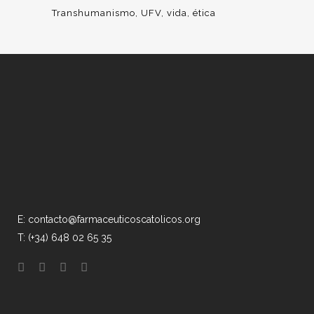
Transhumanismo
UFV
vida
ética
E: contacto@farmaceuticoscatolicos.org
T: (+34) 648 02 65 35