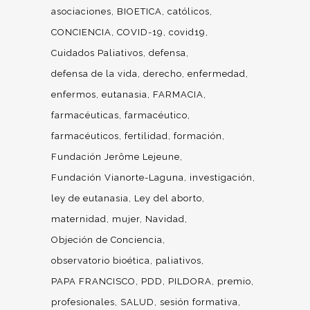
asociaciones
BIOETICA
católicos
CONCIENCIA
COVID-19
covid19
Cuidados Paliativos
defensa
defensa de la vida
derecho
enfermedad
enfermos
eutanasia
FARMACIA
farmacéuticas
farmacéutico
farmacéuticos
fertilidad
formación
Fundación Jerôme Lejeune
Fundación Vianorte-Laguna
investigación
ley de eutanasia
Ley del aborto
maternidad
mujer
Navidad
Objeción de Conciencia
observatorio bioética
paliativos
PAPA FRANCISCO
PDD
PILDORA
premio
profesionales
SALUD
sesión formativa